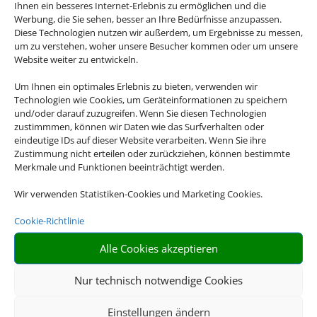
Ihnen ein besseres Internet-Erlebnis zu ermöglichen und die
Werbung, die Sie sehen, besser an Ihre Bedürfnisse anzupassen.
Diese Technologien nutzen wir außerdem, um Ergebnisse zu messen,
Bei uns finden Sie Mietwagen für über 120
um zu verstehen, woher unsere Besucher kommen oder um unsere
Länder und an mehr als 8.000 Stationen
Website weiter zu entwickeln.
weltweit. Egal ob Spanien, Italien, USA oder
Um Ihnen ein optimales Erlebnis zu bieten, verwenden wir
Neuseeland – wir haben für jedes Reiseziel
Technologien wie Cookies, um Geräteinformationen zu speichern
das passende Mietwagen-Angebot für Sie.
und/oder darauf zuzugreifen. Wenn Sie diesen Technologien
zustimmmen, können wir Daten wie das Surfverhalten oder
eindeutige IDs auf dieser Website verarbeiten. Wenn Sie ihre
Zustimmung nicht erteilen oder zurückziehen, können bestimmte
Merkmale und Funktionen beeinträchtigt werden.

Wir verwenden Statistiken-Cookies und Marketing Cookies.
Cookie-Richtlinie
ALLES INKLUSIVE
Alle Cookies akzeptieren
Inkl. Vollkaskoschutz, Erstattung der Selbstbeteiligung,
Nur technisch notwendige Cookies
freie Kilometer uvm
Einstellungen ändern