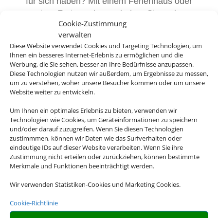
für sich haben? Mit einem Ferienhaus oder
einer Ferienwohnung haben Sie mehr
Cookie-Zustimmung
Freiheiten als in einem gewöhnlichen Hotel.
verwalten
Egal ob es ein Strandurlaub in einer Finca
Diese Website verwendet Cookies und Targeting Technologien, um
sein soll oder ob Sie mit Ihrem Hund die
Ihnen ein besseres Internet-Erlebnis zu ermöglichen und die
Wälder erkunden wollen: Für nahezu alles
Werbung, die Sie sehen, besser an Ihre Bedürfnisse anzupassen.
Diese Technologien nutzen wir außerdem, um Ergebnisse zu messen,
gibt es das passende Angebot.
um zu verstehen, woher unsere Besucher kommen oder um unsere
Website weiter zu entwickeln.
Buchen Sie bei uns Ihren individuellen
Urlaub in Ferienhaus oder Ferienwohnung –
Um Ihnen ein optimales Erlebnis zu bieten, verwenden wir
Technologien wie Cookies, um Geräteinformationen zu speichern
wir machen Ihren Traumurlaub möglich.
und/oder darauf zuzugreifen. Wenn Sie diesen Technologien
zustimmmen, können wir Daten wie das Surfverhalten oder
eindeutige IDs auf dieser Website verarbeiten. Wenn Sie ihre
Zustimmung nicht erteilen oder zurückziehen, können bestimmte
Merkmale und Funktionen beeinträchtigt werden.

Wir verwenden Statistiken-Cookies und Marketing Cookies.
Cookie-Richtlinie
GÜNSTIGER PREIS